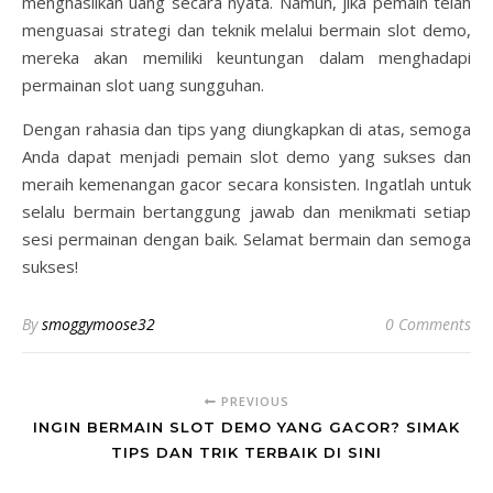
menghasilkan uang secara nyata. Namun, jika pemain telah
menguasai strategi dan teknik melalui bermain slot demo,
mereka akan memiliki keuntungan dalam menghadapi
permainan slot uang sungguhan.
Dengan rahasia dan tips yang diungkapkan di atas, semoga
Anda dapat menjadi pemain slot demo yang sukses dan
meraih kemenangan gacor secara konsisten. Ingatlah untuk
selalu bermain bertanggung jawab dan menikmati setiap
sesi permainan dengan baik. Selamat bermain dan semoga
sukses!
By
smoggymoose32
0 Comments
PREVIOUS
INGIN BERMAIN SLOT DEMO YANG GACOR? SIMAK
TIPS DAN TRIK TERBAIK DI SINI