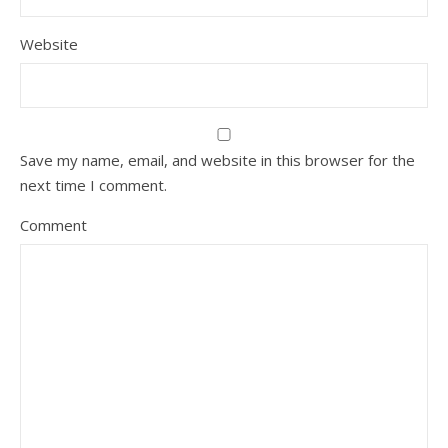
Website
Save my name, email, and website in this browser for the
next time I comment.
Comment