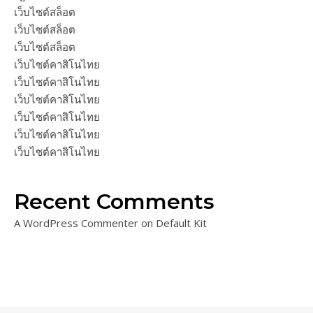
เว็บไซต์สล็อต
เว็บไซต์สล็อต
เว็บไซต์สล็อต
เว็บไซต์คาสิโนไทย
เว็บไซต์คาสิโนไทย
เว็บไซต์คาสิโนไทย
เว็บไซต์คาสิโนไทย
เว็บไซต์คาสิโนไทย
เว็บไซต์คาสิโนไทย
Recent Comments
A WordPress Commenter
on
Default Kit