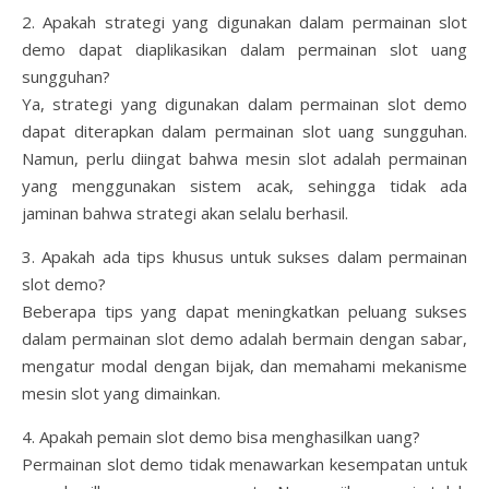
2. Apakah strategi yang digunakan dalam permainan slot
demo dapat diaplikasikan dalam permainan slot uang
sungguhan?
Ya, strategi yang digunakan dalam permainan slot demo
dapat diterapkan dalam permainan slot uang sungguhan.
Namun, perlu diingat bahwa mesin slot adalah permainan
yang menggunakan sistem acak, sehingga tidak ada
jaminan bahwa strategi akan selalu berhasil.
3. Apakah ada tips khusus untuk sukses dalam permainan
slot demo?
Beberapa tips yang dapat meningkatkan peluang sukses
dalam permainan slot demo adalah bermain dengan sabar,
mengatur modal dengan bijak, dan memahami mekanisme
mesin slot yang dimainkan.
4. Apakah pemain slot demo bisa menghasilkan uang?
Permainan slot demo tidak menawarkan kesempatan untuk