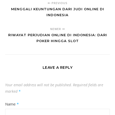
PREVIOUS
MENGGALI KEUNTUNGAN DARI JUDI ONLINE DI
INDONESIA
NEWER
RIWAYAT PERJUDIAN ONLINE DI INDONESIA: DARI
POKER HINGGA SLOT
LEAVE A REPLY
Your email address will not be published.
Required fields are
marked
*
Name
*