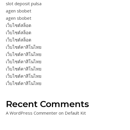
slot deposit pulsa
agen sbobet
agen sbobet
เว็บไซต์สล็อต
เว็บไซต์สล็อต
เว็บไซต์สล็อต
เว็บไซต์คาสิโนไทย
เว็บไซต์คาสิโนไทย
เว็บไซต์คาสิโนไทย
เว็บไซต์คาสิโนไทย
เว็บไซต์คาสิโนไทย
เว็บไซต์คาสิโนไทย
Recent Comments
A WordPress Commenter
on
Default Kit